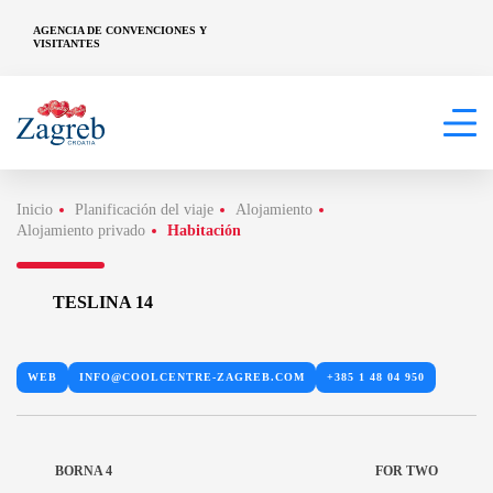
AGENCIA DE CONVENCIONES Y
VISITANTES
Inicio
Planificación del viaje
Alojamiento
Alojamiento privado
Habitación
TESLINA 14
WEB
INFO@COOLCENTRE-ZAGREB.COM
+385 1 48 04 950
BORNA 4
FOR TWO