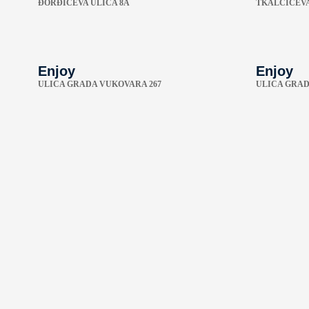
ÐORĐIĆEVA ULICA 8A
TKALČIĆEVA
Enjoy
Enjoy
ULICA GRADA VUKOVARA 267
ULICA GRAD