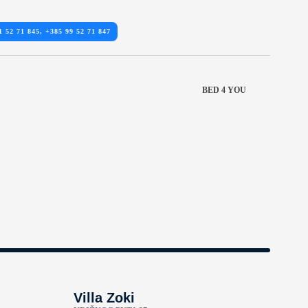
1 52 71 845, +385 99 52 71 847
BED 4 YOU
Villa Zoki