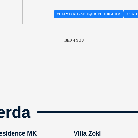
VELIMIRKOVACIC@OUTLOOK.COM
+385 9
BED 4 YOU
erda
esidence MK
Villa Zoki