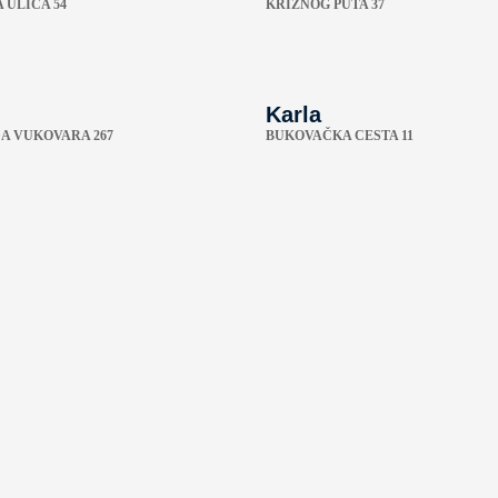
 ULICA 54
KRIŽNOG PUTA 37
Karla
A VUKOVARA 267
BUKOVAČKA CESTA 11