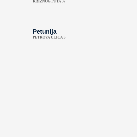
KRIŽNOG PUTA 37
Petunija
PETROVA ULICA 5