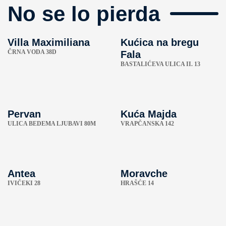
No se lo pierda
Villa Maximiliana
Kućica na bregu
ČRNA VODA 38D
Fala
BASTALIĆEVA ULICA II. 13
Pervan
Kuća Majda
ULICA BEDEMA LJUBAVI 80M
VRAPČANSKA 142
Antea
Moravche
IVIČEKI 28
HRAŠĆE 14