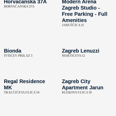
Horvaćanska 37A
Modern Arena
HORVAĆANSKA 37A
Zagreb Studio -
Free Parking - Full
Amenities
JARUŠČICA 11
Bionda
Zagreb Lenuzzi
IVŠIĆEV PRILAZ 3
MARTIĆEVA 12
Regal Residence
Zagreb City
MK
Apartment Jarun
TKALČIĆEVA ULICA 54
KLEKOVA ULICA 19