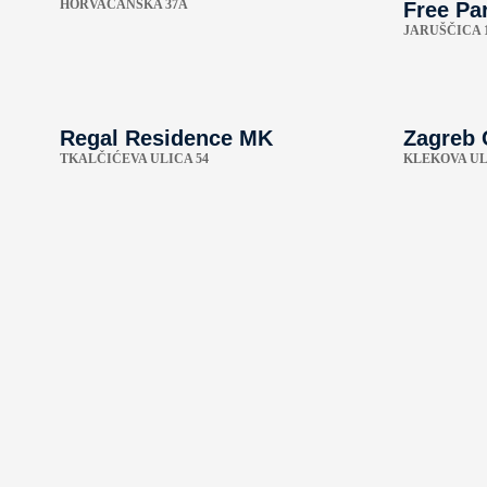
HORVAĆANSKA 37A
Free Par
JARUŠČICA 
Regal Residence MK
Zagreb 
TKALČIĆEVA ULICA 54
KLEKOVA UL