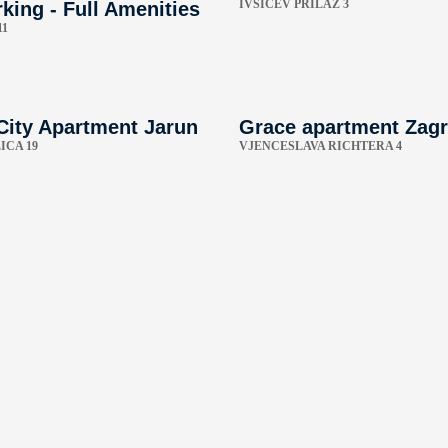
IVŠIĆEV PRILAZ 3
king - Full Amenities
11
City Apartment Jarun
Grace apartment Zag
ICA 19
VJENCESLAVA RICHTERA 4