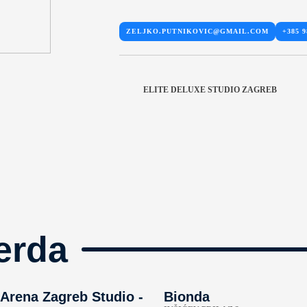
ZELJKO.PUTNIKOVIC@GMAIL.COM
+385 9
ELITE DELUXE STUDIO ZAGREB
erda
Arena Zagreb Studio -
Bionda