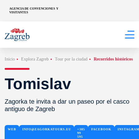
AGENCIA DE CONVENCIONES Y
VISITANTES
Inicio
Explora Zagreb
Tour por la ciudad
Recorridos históricos
Tomislav
Zagorka te invita a dar un paseo por el casco
antiguo de Zagreb
WEB
INFO@ZAGORKATOURS.EU
+385
FACEBOOK
INSTAGRA
99
595