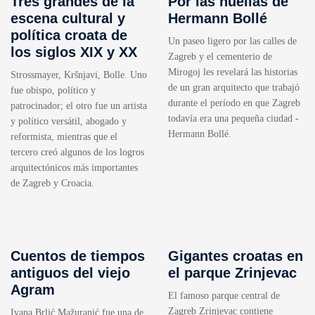
Tres grandes de la
Por las huellas de
escena cultural y
Hermann Bollé
política croata de
Un paseo ligero por las calles de
los siglos XIX y XX
Zagreb y el cementerio de
Mirogoj les revelará las historias
Strossmayer, Kršnjavi, Bolle. Uno
de un gran arquitecto que trabajó
fue obispo, político y
durante el período en que Zagreb
patrocinador; el otro fue un artista
todavía era una pequeña ciudad -
y político versátil, abogado y
Hermann Bollé.
reformista, mientras que el
tercero creó algunos de los logros
arquitectónicos más importantes
de Zagreb y Croacia.
Cuentos de tiempos
Gigantes croatas en
antiguos del viejo
el parque Zrinjevac
Agram
El famoso parque central de
Zagreb Zrinjevac contiene
Ivana Brlić Mažuranić fue una de