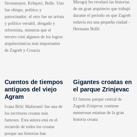
Mirogoj les revelará las historias
Strossmayer, Kršnjavi, Bolle. Uno
de un gran arquitecto que trabajó
fue obispo, político y
durante el período en que Zagreb
patrocinador; el otro fue un artista
todavía era una pequeña ciudad -
y político versátil, abogado y
Hermann Bollé.
reformista, mientras que el
tercero creó algunos de los logros
arquitectónicos más importantes
de Zagreb y Croacia.
Cuentos de tiempos
Gigantes croatas en
antiguos del viejo
el parque Zrinjevac
Agram
El famoso parque central de
Zagreb Zrinjevac contiene
Ivana Brlić Mažuranić fue una de
numerosas estatuas de la gran
los escritores croatas más
historia croata.
famosos. Esta autora está en el
recuerdo de todos los croatas
porque sus historias han