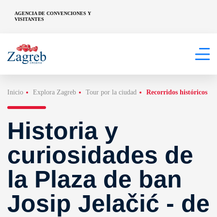
AGENCIA DE CONVENCIONES Y
VISITANTES
Inicio
Explora Zagreb
Tour por la ciudad
Recorridos históricos
Historia y
curiosidades de
la Plaza de ban
Josip Jelačić - de