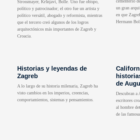
cementerio de
Strossmayer, Kršnjavi, Bolle. Uno fue obispo,
un gran arqui
político y patrocinador; el otro fue un artista y
en que Zagreb
político versátil, abogado y reformista, mientras
Hermann Bol
que el tercero creó algunos de los logros
arquitectónicos más importantes de Zagreb y
Croacia.
Historias y leyendas de
Californ
Zagreb
historia
de Augu
A lo largo de su historia milenaria, Zagreb ha
visto cambios en los imperios, creencias,
Descubran a 
comportamientos, sistemas y pensamientos.
escritores cr
al hombre det
de las famosa