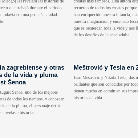
 Mirogoj les revelará las historias de
croatas más famosos. Esta autora está
tecto que trabajó durante el período
recuerdo de todos los croatas porque 
 todavía era una pequeña ciudad -
han enriquecido nuestra infancia, de
lé.
nuestra imaginación y enseñado lecci
que se recuerdan toda la vida y nos l
de los desafíos de la edad adulta.
ia zagrebiense y otras
Meštrović y Tesla en 
s de la vida y pluma
Ivan Meštrović y Nikola Tesla, dos 
st Šenoa
brillantes que son conocidos por tod
tienen mucho en común en sus impre
August Šenoa, uno de los mejores
historias de vida.
oatas de todos los tiempos, y conozcan
rás de la pluma, el personaje detrás
s novelas e historias.