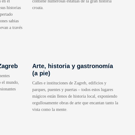
 en el
contiene numerosas estatuas de la gran historia
sus historias
croata.
spertado
ones sabias
levan a través
Zagreb
Arte, historia y gastronomía
(a pie)
mentes
o el mundo,
Calles e instituciones de Zagreb, edificios y
sionantes
parques, puentes y puertas – todos estos lugares
mágicos están llenos de historia local, exponiendo
orgullosamente obras de arte que encantan tanto la
vista como la mente.