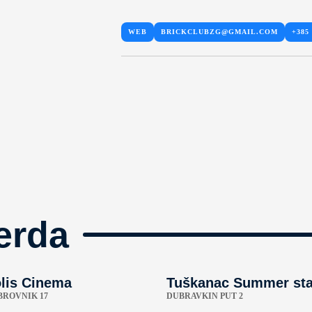
WEB
BRICKCLUBZG@GMAIL.COM
+385 
erda
lis Cinema
Tuškanac Summer st
BROVNIK 17
DUBRAVKIN PUT 2