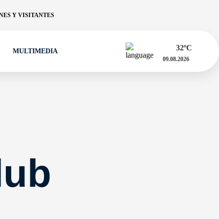
ES Y VISITANTES
32
ºC
MULTIMEDIA
09.08.2026
lub