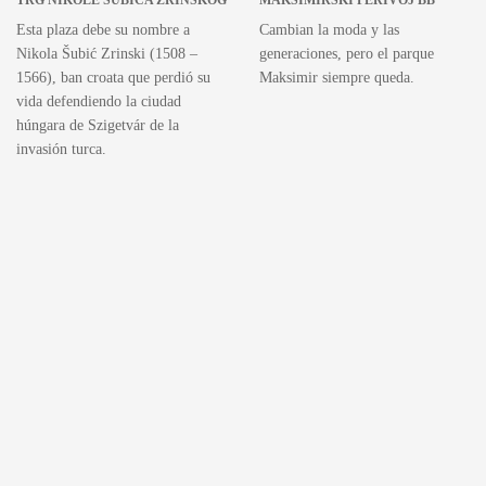
TRG NIKOLE ŠUBIĆA ZRINSKOG
MAKSIMIRSKI PERIVOJ BB
Esta plaza debe su nombre a
Cambian la moda y las
Nikola Šubić Zrinski (1508 –
generaciones, pero el parque
1566), ban croata que perdió su
Maksimir siempre queda.
vida defendiendo la ciudad
húngara de Szigetvár de la
invasión turca.