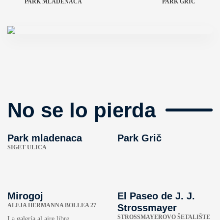
PARK MLADENACA
PARK GRIČ
No se lo pierda
Park mladenaca
Park Grič
SIGET ULICA
Mirogoj
El Paseo de J. J.
ALEJA HERMANNA BOLLEA 27
Strossmayer
STROSSMAYEROVO ŠETALIŠTE
La galería al aire libre...