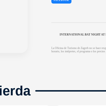
FACEBOOK
INTERNATIONAL BAT NIGHT A
La Oficina de Turismo de Zagreb no se hace respo
horario, los intépretes, el programa o los precio
ierda