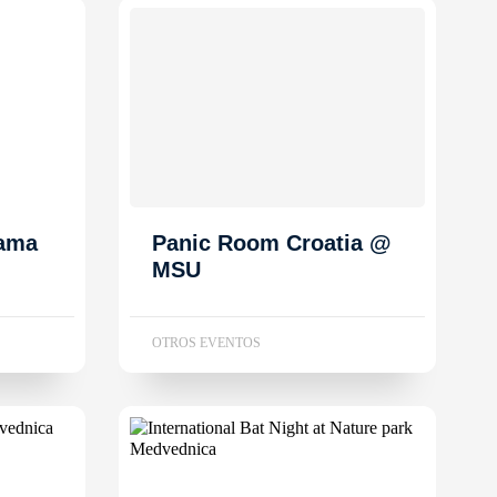
dama
Panic Room Croatia @
MSU
OTROS EVENTOS