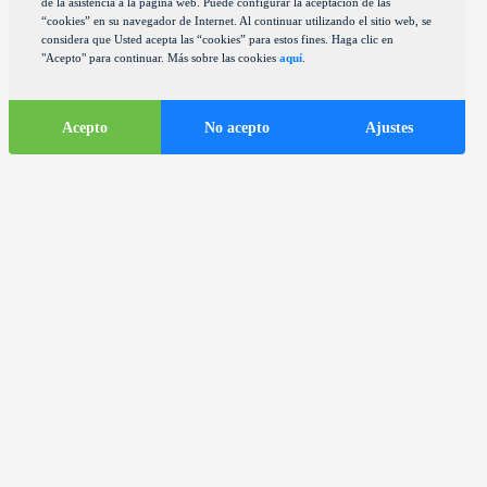
de la asistencia a la página web. Puede configurar la aceptación de las
“cookies” en su navegador de Internet. Al continuar utilizando el sitio web, se
considera que Usted acepta las “cookies” para estos fines. Haga clic en
"Acepto" para continuar. Más sobre las cookies
aquí
.
Acepto
No acepto
Ajustes
Informaciones
turísticas