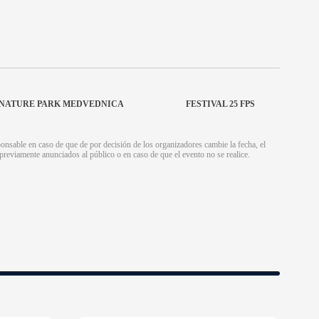
T NATURE PARK MEDVEDNICA
FESTIVAL 25 FPS
nsable en caso de que de por decisión de los organizadores cambie la fecha, el
s previamente anunciados al público o en caso de que el evento no se realice.