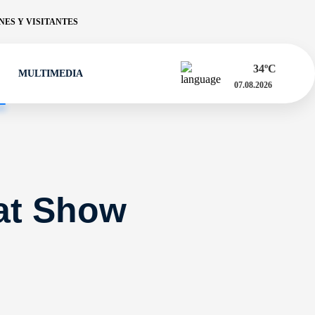
ES Y VISITANTES
34
ºC
MULTIMEDIA
07.08.2026
at Show