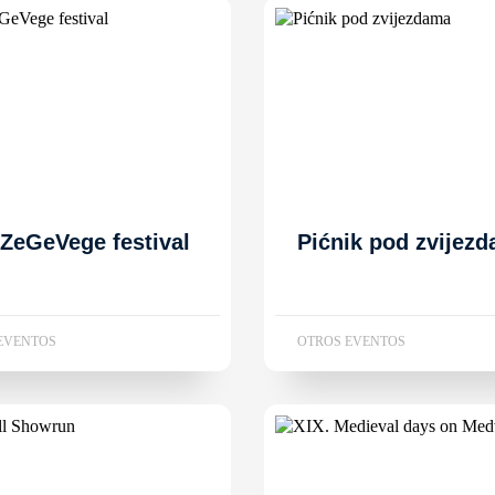
 ZeGeVege festival
Pićnik pod zvijez
EVENTOS
OTROS EVENTOS