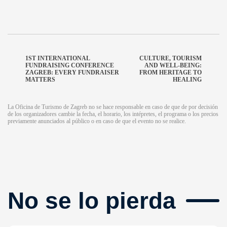
1ST INTERNATIONAL
CULTURE, TOURISM
FUNDRAISING CONFERENCE
AND WELL-BEING:
ZAGREB: EVERY FUNDRAISER
FROM HERITAGE TO
MATTERS
HEALING
La Oficina de Turismo de Zagreb no se hace responsable en caso de que de por decisión
de los organizadores cambie la fecha, el horario, los intépretes, el programa o los precios
previamente anunciados al público o en caso de que el evento no se realice.
No se lo pierda