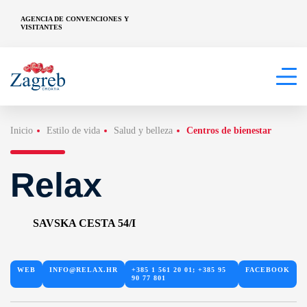
AGENCIA DE CONVENCIONES Y
VISITANTES
Inicio
Estilo de vida
Salud y belleza
Centros de bienestar
Relax
SAVSKA CESTA 54/I
WEB
INFO@RELAX.HR
+385 1 561 20 01; +385 95
FACEBOOK
90 77 801