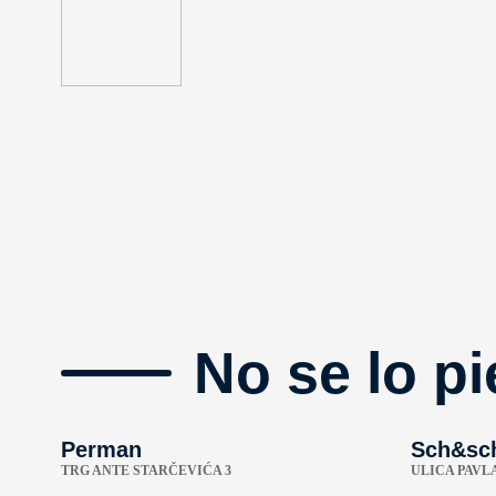
No se lo pi
Perman
Sch&sc
TRG ANTE STARČEVIĆA 3
ULICA PAVLA