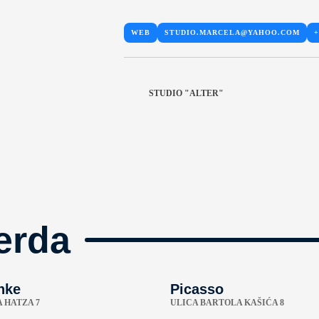
WEB
STUDIO.MARCELA@YAHOO.COM
+
STUDIO "ALTER"
erda
hke
Picasso
 HATZA 7
ULICA BARTOLA KAŠIĆA 8