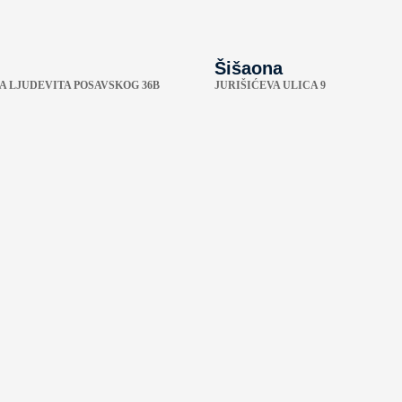
Šišaona
A LJUDEVITA POSAVSKOG 36B
JURIŠIĆEVA ULICA 9