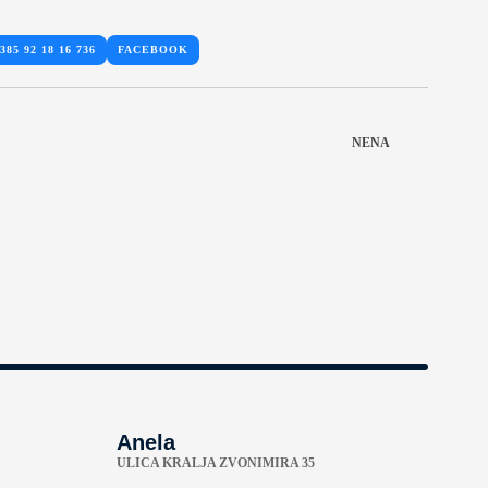
385 92 18 16 736
FACEBOOK
NENA
Anela
ULICA KRALJA ZVONIMIRA 35