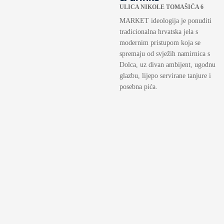
ULICA NIKOLE TOMAŠIĆA 6
MARKET ideologija je ponuditi
tradicionalna hrvatska jela s
modernim pristupom koja se
spremaju od svježih namirnica s
Dolca, uz divan ambijent, ugodnu
glazbu, lijepo servirane tanjure i
posebna pića.