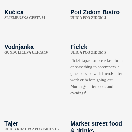
Kućica
Pod Zidom Bistro
SLJEMENSKA CESTA 24
ULICA POD ZIDOM 5
Vodnjanka
Ficlek
GUNDULIĆEVA ULICA 16
ULICA POD ZIDOM 5
Ficlek tapas for breakfast, brunch
or something to accompany a
glass of wine with friends after
work or before going out.
Mornings, afternoons and
evenings!
Tajer
Market street food
ULICA KRALJA ZVONIMIRA 117
& drinks