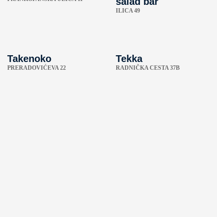
salad bar
ILICA 49
Takenoko
Tekka
PRERADOVIĆEVA 22
RADNIČKA CESTA 37B