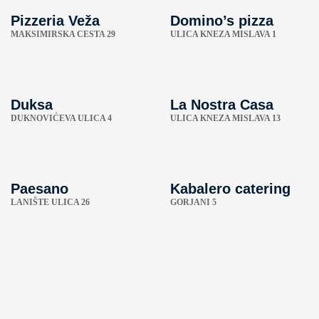
Pizzeria Veža
Domino’s pizza
MAKSIMIRSKA CESTA 29
ULICA KNEZA MISLAVA 1
Duksa
La Nostra Casa
DUKNOVIĆEVA ULICA 4
ULICA KNEZA MISLAVA 13
Paesano
Kabalero catering
LANIŠTE ULICA 26
GORJANI 5