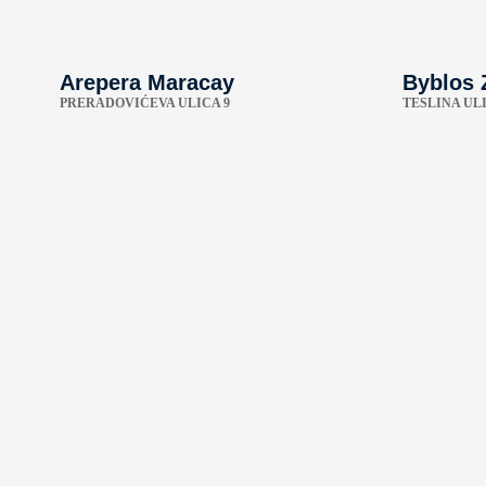
Arepera Maracay
Byblos 
PRERADOVIĆEVA ULICA 9
TESLINA ULI