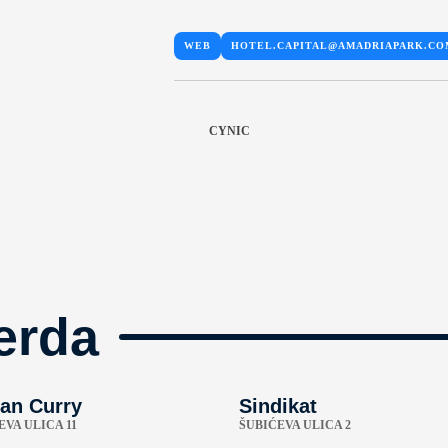
WEB
HOTEL.CAPITAL@AMADRIAPARK.CO
CYNIC
erda
an Curry
Sindikat
VA ULICA 11
ŠUBIĆEVA ULICA 2