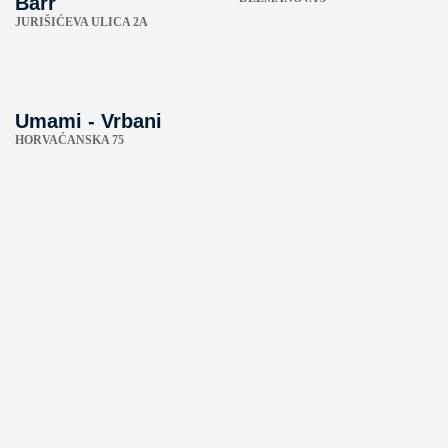
Barr
JURIŠIĆEVA ULICA 2A
Umami - Vrbani
HORVAĆANSKA 75