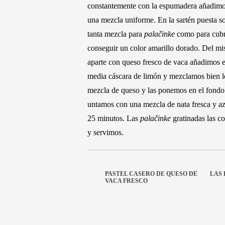
constantemente con la espumadera añadimos
una mezcla uniforme. En la sartén puesta so
tanta mezcla para
palačinke
como para cubri
conseguir un color amarillo dorado. Del m
aparte con queso fresco de vaca añadimos el
media cáscara de limón y mezclamos bien l
mezcla de queso y las ponemos en el fondo d
untamos con una mezcla de nata fresca y az
25 minutos. Las
palačinke
gratinadas las c
y servimos.
PASTEL CASERO DE QUESO DE
LAS 
VACA FRESCO