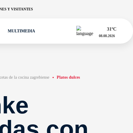
ES Y VISITANTES
31
ºC
MULTIMEDIA
08.08.2026
cetas de la cocina zagrebiense
Platos dulces
nke
adas con