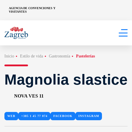
AGENCIA DE CONVENCIONES Y
VISITANTES
Inicio
Estilo de vida
Gastronomía
Pastelerías
Magnolia slastice
NOVA VES 11
WEB
+385 1 45 77 074
FACEBOOK
INSTAGRAM