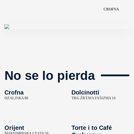
CROFNA
No se lo pierda
Crofna
Dolcinotti
OZALJSKA 88
TRG ŽRTAVA FAŠIZMA 14
Orijent
Torte i to Café
MAKSIMIRSKA CESTA 34