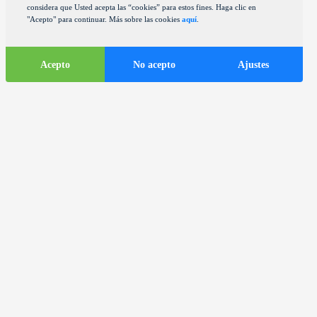
considera que Usted acepta las “cookies” para estos fines. Haga clic en
"Acepto" para continuar. Más sobre las cookies
aquí
.
Acepto
No acepto
Ajustes
Informaciones
turísticas
ds
Autocares en la ciudad de Zagreb