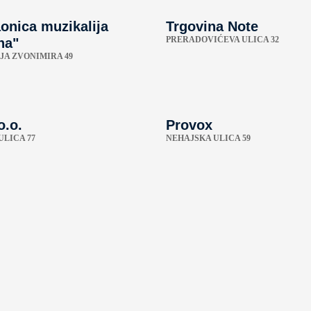
onica muzikalija
Trgovina Note
PRERADOVIĆEVA ULICA 32
na"
JA ZVONIMIRA 49
o.o.
Provox
ULICA 77
NEHAJSKA ULICA 59