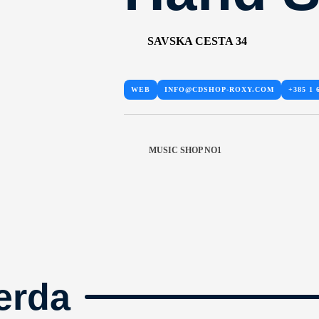
SAVSKA CESTA 34
WEB
INFO@CDSHOP-ROXY.COM
+385 1 
MUSIC SHOP NO1
erda