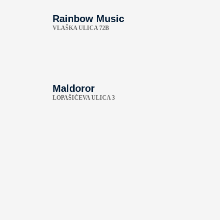
Rainbow Music
VLAŠKA ULICA 72B
Maldoror
LOPAŠIĆEVA ULICA 3