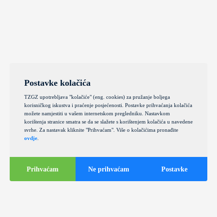
Postavke kolačića
TZGZ upotrebljava "kolačiće" (eng. cookies) za pružanje boljega
korisničkog iskustva i praćenje posjećenosti. Postavke prihvaćanja kolačića
možete namjestiti u vašem internetskom pregledniku. Nastavkom
korištenja stranice smatra se da se slažete s korištenjem kolačića u navedene
svrhe. Za nastavak kliknite "Prihvaćam". Više o kolačićima pronađite
ovdje
.
Prihvaćam
Ne prihvaćam
Postavke