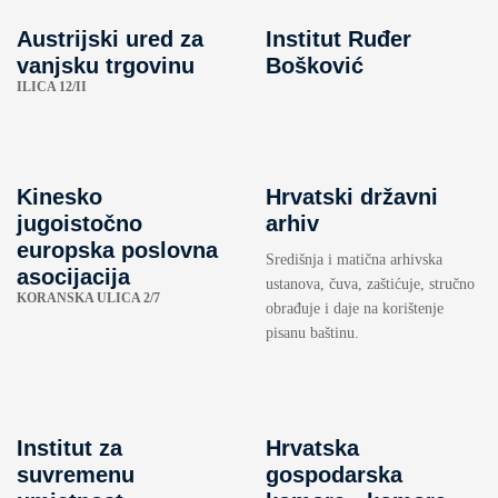
Austrijski ured za
Institut Ruđer
vanjsku trgovinu
Bošković
ILICA 12/II
Kinesko
Hrvatski državni
jugoistočno
arhiv
europska poslovna
Središnja i matična arhivska
asocijacija
ustanova, čuva, zaštićuje, stručno
KORANSKA ULICA 2/7
obrađuje i daje na korištenje
pisanu baštinu.
Institut za
Hrvatska
suvremenu
gospodarska