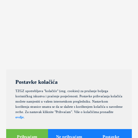
Postavke kolačića
TZGZ upotrebljava "kolačiće" (eng. cookies) za pružanje boljega
korisničkog iskustva i praćenje posjećenosti. Postavke prihvaćanja kolačića
možete namjestiti u vašem internetskom pregledniku. Nastavkom
korištenja stranice smatra se da se slažete s korištenjem kolačića u navedene
svrhe. Za nastavak kliknite "Prihvaćam". Više o kolačićima pronađite
ovdje
.
Prihvaćam
Ne prihvaćam
Postavke