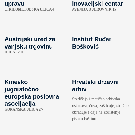
upravu
inovacijski centar
ĆIRILOMETODSKA ULICA 4
AVENIJA DUBROVNIK 15
Austrijski ured za
Institut Ruđer
vanjsku trgovinu
Bošković
ILICA 12/II
Kinesko
Hrvatski državni
jugoistočno
arhiv
europska poslovna
Središnja i matična arhivska
asocijacija
ustanova, čuva, zaštićuje, stručno
KORANSKA ULICA 2/7
obrađuje i daje na korištenje
pisanu baštinu.