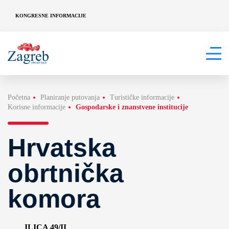
KONGRESNE INFORMACIJE
Početna
Planiranje putovanja
Turističke informacije
Korisne informacije
Gospodarske i znanstvene institucije
Hrvatska
obrtnička
komora
ILICA 49/II