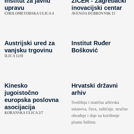
Institut za javnu
ZICER - Zagrebački
upravu
inovacijski centar
ĆIRILOMETODSKA ULICA 4
AVENIJA DUBROVNIK 15
Austrijski ured za
Institut Ruđer
vanjsku trgovinu
Bošković
ILICA 12/II
Kinesko
Hrvatski državni
jugoistočno
arhiv
europska poslovna
Središnja i matična arhivska
asocijacija
ustanova, čuva, zaštićuje, stručno
KORANSKA ULICA 2/7
obrađuje i daje na korištenje
pisanu baštinu.