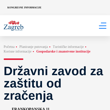
KONGRESNE INFORMACIJE
Početna
Planiranje putovanja
Turističke informacije
Korisne informacije
Gospodarske i znanstvene institucije
Državni zavod za
zaštitu od
zračenja
FRANKOPANSKA 11