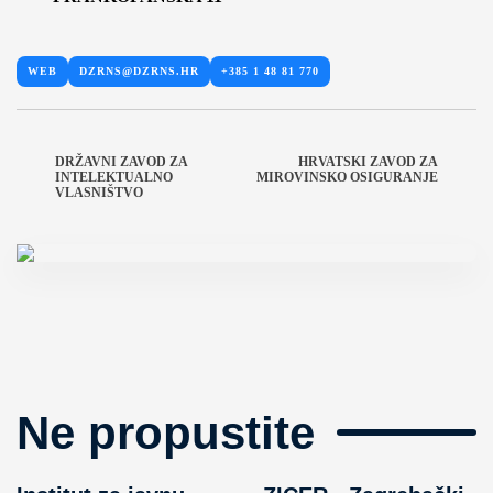
WEB
DZRNS@DZRNS.HR
+385 1 48 81 770
DRŽAVNI ZAVOD ZA
HRVATSKI ZAVOD ZA
INTELEKTUALNO
MIROVINSKO OSIGURANJE
VLASNIŠTVO
Ne propustite