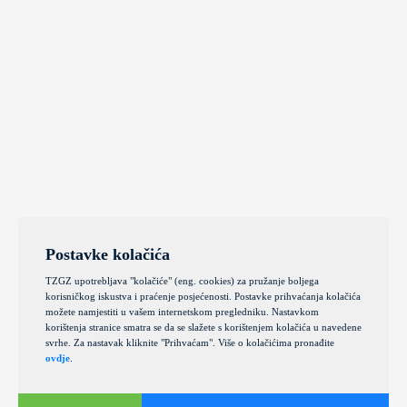
Postavke kolačića
TZGZ upotrebljava "kolačiće" (eng. cookies) za pružanje boljega
korisničkog iskustva i praćenje posjećenosti. Postavke prihvaćanja kolačića
možete namjestiti u vašem internetskom pregledniku. Nastavkom
korištenja stranice smatra se da se slažete s korištenjem kolačića u navedene
svrhe. Za nastavak kliknite "Prihvaćam". Više o kolačićima pronađite
ovdje
.