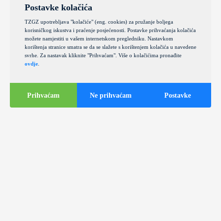
Postavke kolačića
TZGZ upotrebljava "kolačiće" (eng. cookies) za pružanje boljega
korisničkog iskustva i praćenje posjećenosti. Postavke prihvaćanja kolačića
možete namjestiti u vašem internetskom pregledniku. Nastavkom
korištenja stranice smatra se da se slažete s korištenjem kolačića u navedene
svrhe. Za nastavak kliknite "Prihvaćam". Više o kolačićima pronađite
ovdje
.
Prihvaćam
Ne prihvaćam
Postavke