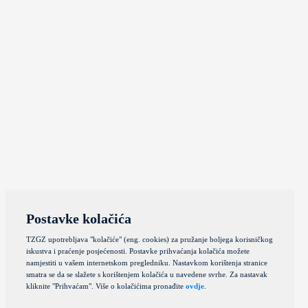
Postavke kolačića
TZGZ upotrebljava "kolačiće" (eng. cookies) za pružanje boljega korisničkog
iskustva i praćenje posjećenosti. Postavke prihvaćanja kolačića možete
namjestiti u vašem internetskom pregledniku. Nastavkom korištenja stranice
smatra se da se slažete s korištenjem kolačića u navedene svrhe. Za nastavak
kliknite "Prihvaćam". Više o kolačićima pronađite
ovdje
.