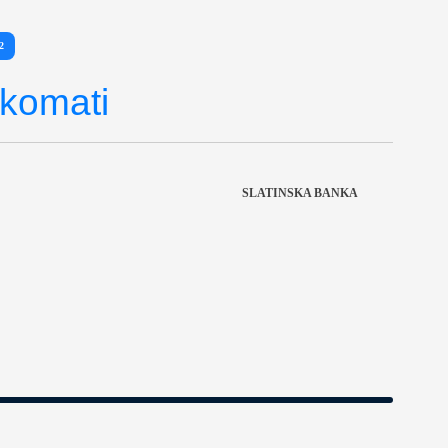
2
nkomati
SLATINSKA BANKA