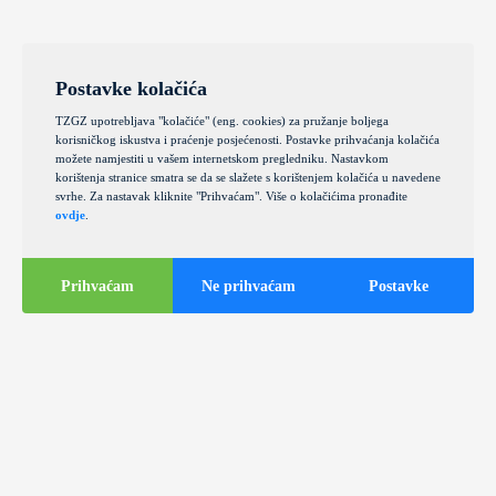
Postavke kolačića
TZGZ upotrebljava "kolačiće" (eng. cookies) za pružanje boljega
korisničkog iskustva i praćenje posjećenosti. Postavke prihvaćanja kolačića
možete namjestiti u vašem internetskom pregledniku. Nastavkom
korištenja stranice smatra se da se slažete s korištenjem kolačića u navedene
svrhe. Za nastavak kliknite "Prihvaćam". Više o kolačićima pronađite
ovdje
.
Prihvaćam
Ne prihvaćam
Postavke