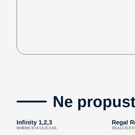
Ne propust
Infinity 1,2,3
Regal R
ÐORĐIĆEVA ULICA 8A
TKALČIĆEVA