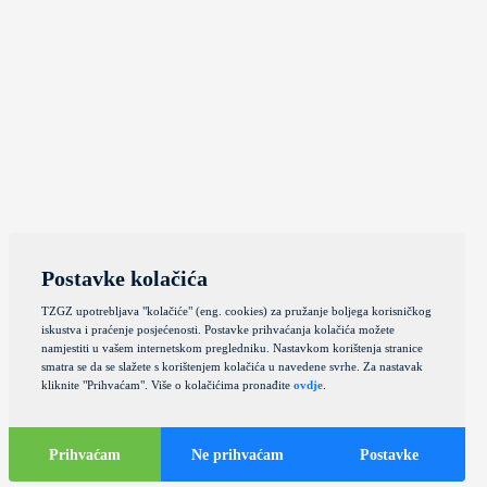
Postavke kolačića
TZGZ upotrebljava "kolačiće" (eng. cookies) za pružanje boljega korisničkog
iskustva i praćenje posjećenosti. Postavke prihvaćanja kolačića možete
namjestiti u vašem internetskom pregledniku. Nastavkom korištenja stranice
smatra se da se slažete s korištenjem kolačića u navedene svrhe. Za nastavak
kliknite "Prihvaćam". Više o kolačićima pronađite
ovdje
.
Prihvaćam
Ne prihvaćam
Postavke