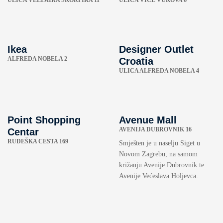
ULICA VELIMIRA ŠKORPIKA 11
ULICA VICE VUKOVA 6
Ikea
Designer Outlet
ALFREDA NOBELA 2
Croatia
ULICA ALFREDA NOBELA 4
Point Shopping
Avenue Mall
AVENIJA DUBROVNIK 16
Centar
RUDEŠKA CESTA 169
Smješten je u naselju Siget u
Novom Zagrebu, na samom
križanju Avenije Dubrovnik te
Avenije Većeslava Holjevca.