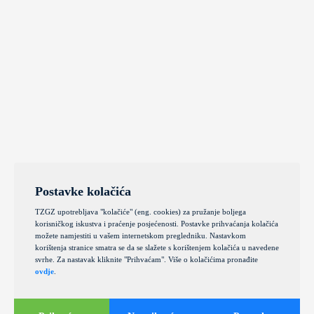
Postavke kolačića
TZGZ upotrebljava "kolačiće" (eng. cookies) za pružanje boljega
korisničkog iskustva i praćenje posjećenosti. Postavke prihvaćanja kolačića
možete namjestiti u vašem internetskom pregledniku. Nastavkom
korištenja stranice smatra se da se slažete s korištenjem kolačića u navedene
svrhe. Za nastavak kliknite "Prihvaćam". Više o kolačićima pronađite
ovdje
.