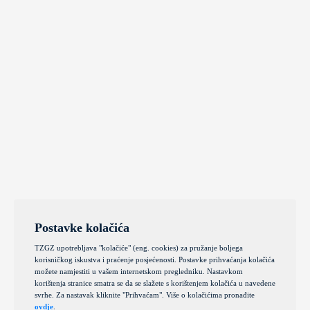
Postavke kolačića
TZGZ upotrebljava "kolačiće" (eng. cookies) za pružanje boljega
korisničkog iskustva i praćenje posjećenosti. Postavke prihvaćanja kolačića
možete namjestiti u vašem internetskom pregledniku. Nastavkom
korištenja stranice smatra se da se slažete s korištenjem kolačića u navedene
svrhe. Za nastavak kliknite "Prihvaćam". Više o kolačićima pronađite
ovdje
.