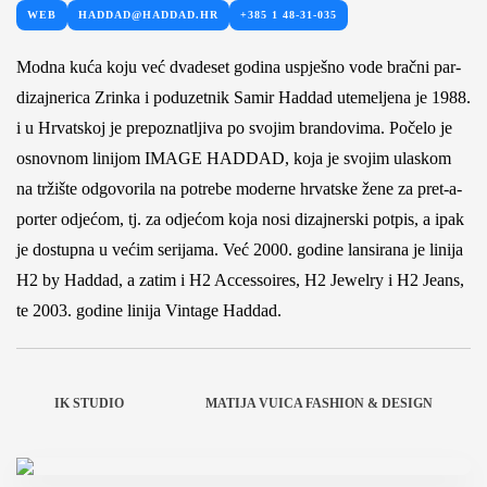
WEB
HADDAD@HADDAD.HR
+385 1 48-31-035
Modna kuća koju već dvadeset godina uspješno vode bračni par-
dizajnerica Zrinka i poduzetnik Samir Haddad utemeljena je 1988.
i u Hrvatskoj je prepoznatljiva po svojim brandovima. Počelo je
osnovnom linijom IMAGE HADDAD, koja je svojim ulaskom
na tržište odgovorila na potrebe moderne hrvatske žene za pret-a-
porter odjećom, tj. za odjećom koja nosi dizajnerski potpis, a ipak
je dostupna u većim se
rijama. Već 2000. godine lansirana je linija
H2 by Haddad, a zatim i H2 Accessoires, H2 Jewelry i H2 Jeans,
te 2003. godine linija Vintage Haddad.
IK STUDIO
MATIJA VUICA FASHION & DESIGN