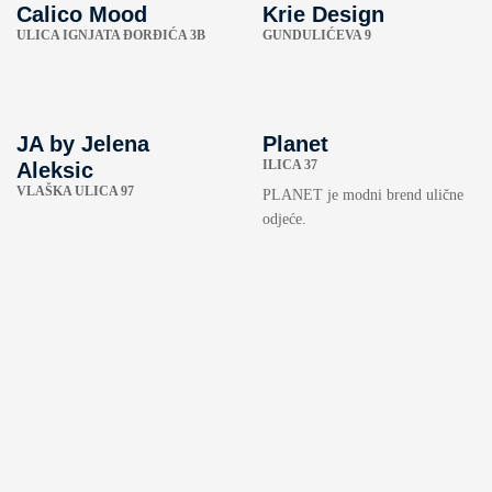
Calico Mood
Krie Design
ULICA IGNJATA ĐORĐIĆA 3B
GUNDULIĆEVA 9
JA by Jelena
Planet
ILICA 37
Aleksic
VLAŠKA ULICA 97
PLANET je modni brend ulične
odjeće.