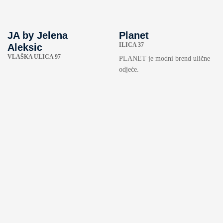
JA by Jelena
Planet
ILICA 37
Aleksic
VLAŠKA ULICA 97
PLANET je modni brend ulične
odjeće.