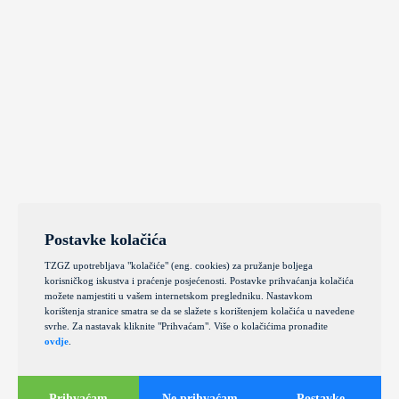
Postavke kolačića
TZGZ upotrebljava "kolačiće" (eng. cookies) za pružanje boljega
korisničkog iskustva i praćenje posjećenosti. Postavke prihvaćanja kolačića
možete namjestiti u vašem internetskom pregledniku. Nastavkom
korištenja stranice smatra se da se slažete s korištenjem kolačića u navedene
svrhe. Za nastavak kliknite "Prihvaćam". Više o kolačićima pronađite
ovdje
.
Prihvaćam
Ne prihvaćam
Postavke