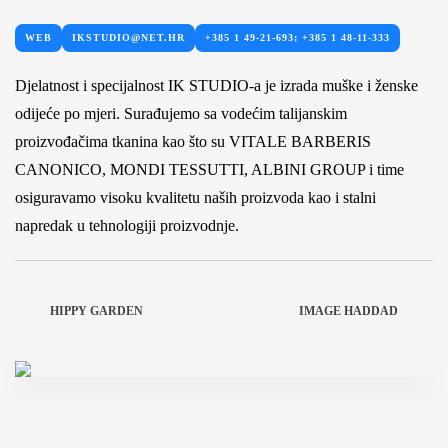
WEB
IKSTUDIO@NET.HR
+385 1 49-21-693; +385 1 48-11-333
Djelatnost i specijalnost IK STUDIO-a je izrada muške i ženske
odijeće po mjeri. Surađujemo sa vodećim talijanskim
proizvođačima tkanina kao što su VITALE BARBERIS
CANONICO, MONDI TESSUTTI, ALBINI GROUP i time
osiguravamo visoku kvalitetu naših proizvoda kao i stalni
napredak u tehnologiji proizvodnje.
HIPPY GARDEN
IMAGE HADDAD