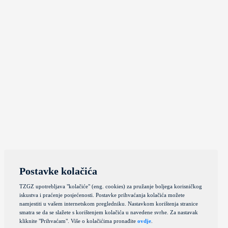
Postavke kolačića
TZGZ upotrebljava "kolačiće" (eng. cookies) za pružanje boljega korisničkog
iskustva i praćenje posjećenosti. Postavke prihvaćanja kolačića možete
namjestiti u vašem internetskom pregledniku. Nastavkom korištenja stranice
smatra se da se slažete s korištenjem kolačića u navedene svrhe. Za nastavak
kliknite "Prihvaćam". Više o kolačićima pronađite
ovdje
.