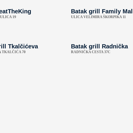
eatTheKing
Batak grill Family Mal
ULICA 19
ULICA VELIMIRA ŠKORPIKA 11
ill Tkalčićeva
Batak grill Radnička
A TKALČIĆA 70
RADNIČKA CESTA 37C