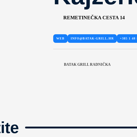
REMETINEČKA CESTA 14
WEB
INFO@BATAK-GRILL.HR
+385 1 48 
BATAK GRILL RADNIČKA
ite