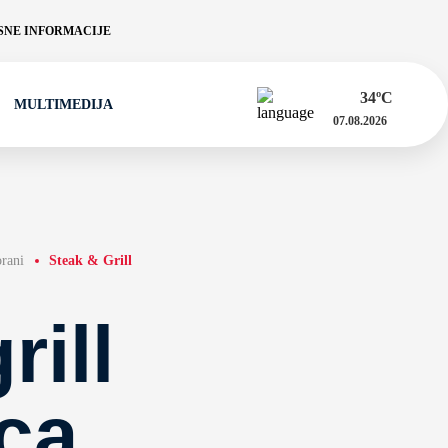
NE INFORMACIJE
34
ºC
MULTIMEDIJA
07.08.2026
orani
Steak & Grill
rill
ica