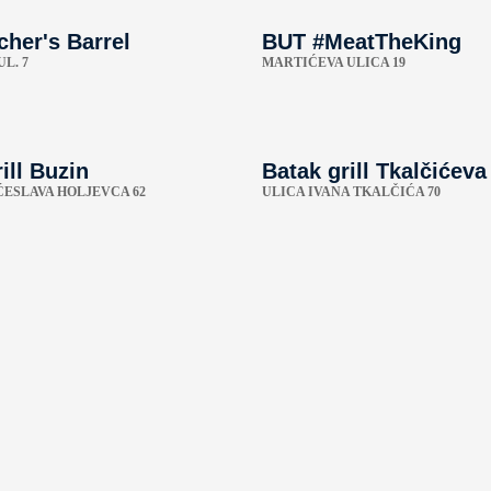
cher's Barrel
BUT #MeatTheKing
L. 7
MARTIĆEVA ULICA 19
ill Buzin
Batak grill Tkalčićeva
ĆESLAVA HOLJEVCA 62
ULICA IVANA TKALČIĆA 70