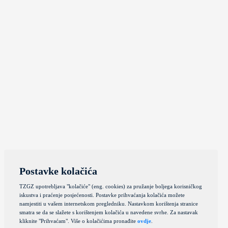
Postavke kolačića
TZGZ upotrebljava "kolačiće" (eng. cookies) za pružanje boljega korisničkog
iskustva i praćenje posjećenosti. Postavke prihvaćanja kolačića možete
namjestiti u vašem internetskom pregledniku. Nastavkom korištenja stranice
smatra se da se slažete s korištenjem kolačića u navedene svrhe. Za nastavak
kliknite "Prihvaćam". Više o kolačićima pronađite
ovdje
.