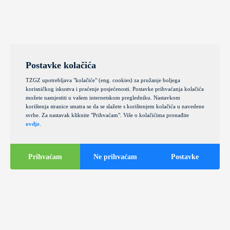
Postavke kolačića
TZGZ upotrebljava "kolačiće" (eng. cookies) za pružanje boljega
korisničkog iskustva i praćenje posjećenosti. Postavke prihvaćanja kolačića
možete namjestiti u vašem internetskom pregledniku. Nastavkom
korištenja stranice smatra se da se slažete s korištenjem kolačića u navedene
svrhe. Za nastavak kliknite "Prihvaćam". Više o kolačićima pronađite
ovdje
.
Prihvaćam
Ne prihvaćam
Postavke