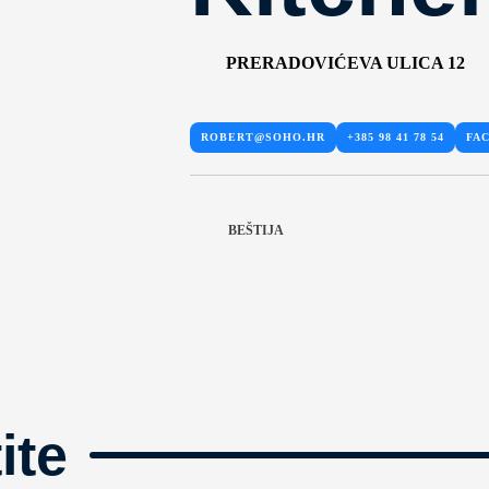
PRERADOVIĆEVA ULICA 12
ROBERT@SOHO.HR
+385 98 41 78 54
FA
BEŠTIJA
ite