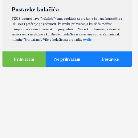
Postavke kolačića
TZGZ upotrebljava "kolačiće" (eng. cookies) za pružanje boljega korisničkog
iskustva i praćenje posjećenosti. Postavke prihvaćanja kolačića možete
namjestiti u vašem internetskom pregledniku. Nastavkom korištenja stranice
smatra se da se slažete s korištenjem kolačića u navedene svrhe. Za nastavak
kliknite "Prihvaćam". Više o kolačićima pronađite
ovdje
.
Prihvaćam
Ne prihvaćam
Postavke