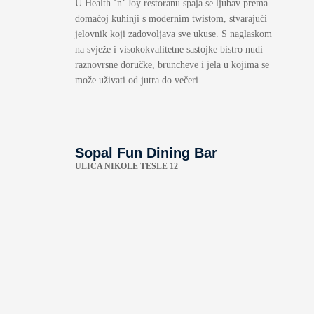
U Health ‘n’ Joy restoranu spaja se ljubav prema
domaćoj kuhinji s modernim twistom, stvarajući
jelovnik koji zadovoljava sve ukuse. S naglaskom
na svježe i visokokvalitetne sastojke bistro nudi
raznovrsne doručke, bruncheve i jela u kojima se
može uživati od jutra do večeri.
Sopal Fun Dining Bar
ULICA NIKOLE TESLE 12