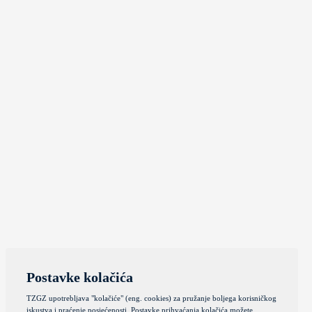
Postavke kolačića
TZGZ upotrebljava "kolačiće" (eng. cookies) za pružanje boljega korisničkog
iskustva i praćenje posjećenosti. Postavke prihvaćanja kolačića možete