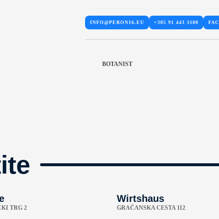
INFO@PERON16.EU
+385 91 443 3100
FA
BOTANIST
ite
e
Wirtshaus
KI TRG 2
GRAČANSKA CESTA 112