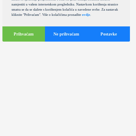
namjestiti u vašem internetskom pregledniku. Nastavkom korištenja stranice
smatra se da se slažete s korištenjem kolačića u navedene svrhe. Za nastavak
kliknite "Prihvaćam". Više o kolačićima pronađite
ovdje
.
Prihvaćam
Ne prihvaćam
Postavke
Turističke
informacije