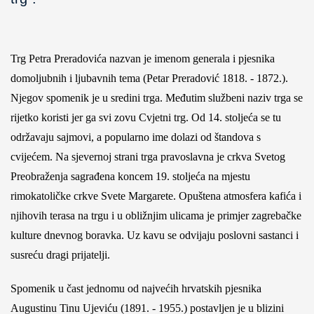
Trg Petra Preradovića nazvan je imenom generala i pjesnika
domoljubnih i ljubavnih tema (Petar Preradović 1818. - 1872.).
Njegov spomenik je u sredini trga. Međutim službeni naziv trga se
rijetko koristi jer ga svi zovu Cvjetni trg. Od 14. stoljeća se tu
održavaju sajmovi, a popularno ime dolazi od štandova s
cvijećem. Na sjevernoj strani trga pravoslavna je crkva Svetog
Preobraženja sagrađena koncem 19. stoljeća na mjestu
rimokatoličke crkve Svete Margarete. Opuštena atmosfera kafića i
njihovih terasa na trgu i u obližnjim ulicama je primjer zagrebačke
kulture dnevnog boravka. Uz kavu se odvijaju poslovni sastanci i
susreću dragi prijatelji.
Spomenik u čast jednomu od najvećih hrvatskih pjesnika
Augustinu Tinu Ujeviću (1891. - 1955.) postavljen je u blizini