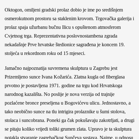
Oktogon, omiljeni gradski prolaz dobio je ime po središnjem
osmerokutnom prostoru sa staklenim krovom. Trgovačka galerija i
prolaz spaja užurbanu bučnu Ilicu s opuštenom atmosferom
Cvjetnog trga. Reprezentativna poslovnostambena zgrada
nekadašnje Prve hrvatske štedionice sagrađena je koncem 19.
stoljeća u rekordnom roku od 15 mjeseci.
Jamačno najpoznatija suvremena skulptura u Zagrebu jest
Prizemljeno sunce Ivana Kožarića. Zlatna kugla od fiberglasa
prvotno je postavljena 1971. godine na trgu kod Hrvatskoga
narodnog kazališta. No poslije je nova verzija od trajnije
pozlaćene bronce preseljena u Bogovićevu ulicu. Jednostavno, a
tako neobično sunce na tlu intrigira prolaznike u šumi stolova,
stolaca i suncobrana. Poneki ga čak pokušavaju zakotrljati, a drugi
se pitaju koliko vrijedi toliki grumen zlata. Upravo je ta skulptura
potakla stvaranje zagrebačkog Sunčeva sustava. Naime, u odnosu