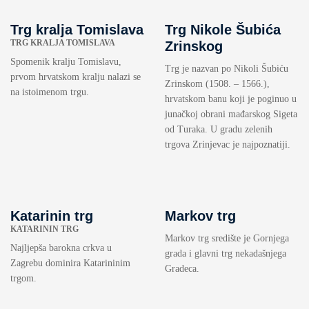
Trg kralja Tomislava
Trg Nikole Šubića
TRG KRALJA TOMISLAVA
Zrinskog
Spomenik kralju Tomislavu,
Trg je nazvan po Nikoli Šubiću
prvom hrvatskom kralju nalazi se
Zrinskom (1508. – 1566.),
na istoimenom trgu.
hrvatskom banu koji je poginuo u
junačkoj obrani mađarskog Sigeta
od Turaka. U gradu zelenih
trgova Zrinjevac je najpoznatiji.
Katarinin trg
Markov trg
KATARININ TRG
Markov trg središte je Gornjega
Najljepša barokna crkva u
grada i glavni trg nekadašnjega
Zagrebu dominira Katarininim
Gradeca.
trgom.