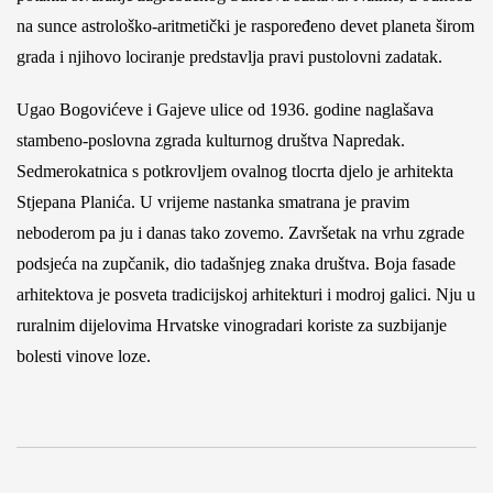
na sunce astrološko-aritmetički je raspoređeno devet planeta širom
grada i njihovo lociranje predstavlja pravi pustolovni zadatak.
Ugao Bogovićeve i Gajeve ulice od 1936. godine naglašava
stambeno-poslovna zgrada kulturnog društva Napredak.
Sedmerokatnica s potkrovljem ovalnog tlocrta djelo je arhitekta
Stjepana Planića. U vrijeme nastanka smatrana je pravim
neboderom pa ju i danas tako zovemo. Završetak na vrhu zgrade
podsjeća na zupčanik, dio tadašnjeg znaka društva. Boja fasade
arhitektova je posveta tradicijskoj arhitekturi i modroj galici. Nju u
ruralnim dijelovima Hrvatske vinogradari koriste za suzbijanje
bolesti vinove loze.