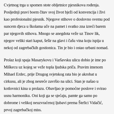
Cvjetnog trga u spomen stote obljetnice pjesnikova rođenja.
Posljednji pravi boem čitav svoj život bježi od konvencija i živi
kao profesionalni pjesnik. Njegove stihove o doslovno svemu pod
suncem djeca u školama uče na pamet i svatko zna izreći barem
par njegovih stihova. Mnogo se anegdota veže uz Tinov lik,
njegov veliki stari kaput, šešir na glavi i čašu vina koju ispija u
nekoj od zagrebačkih gostionica. Tin je bio i ostao urbani nomad.
Prolaz koji spaja Masarykovu i Varšavsku ulicu dobio je ime po
Miškecu uz kojeg se veže topla ljudska priča. Pravim imenom
Mihael Erdec, prije Drugog svjetskog rata bio je akrobat u
cirkusu, ali je zbog nesreće završio na ulici. Stan je našao u
kotlovnici kina u prolazu. Obavljao je pomoćne poslove i svirao
usnu harmoniku. Oni koji ga se sjećaju, pamte ga samo po
dobrome i velikoj neuzvraćenoj ljubavi prema Štefici Vidačić,
prvoj zagrebačkoj miss.