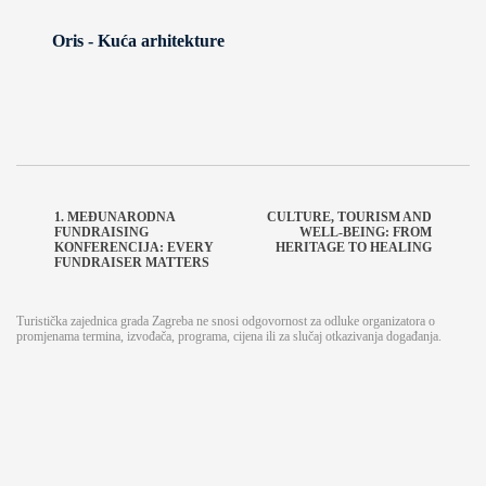
Oris - Kuća arhitekture
1. MEĐUNARODNA
CULTURE, TOURISM AND
FUNDRAISING
WELL-BEING: FROM
KONFERENCIJA: EVERY
HERITAGE TO HEALING
FUNDRAISER MATTERS
Turistička zajednica grada Zagreba ne snosi odgovornost za odluke organizatora o
promjenama termina, izvođača, programa, cijena ili za slučaj otkazivanja događanja.