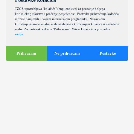
Postavke kolačića
TZGZ upotrebljava "kolačiće" (eng. cookies) za pružanje boljega
korisničkog iskustva i praćenje posjećenosti. Postavke prihvaćanja kolačića
možete namjestiti u vašem internetskom pregledniku. Nastavkom
korištenja stranice smatra se da se slažete s korištenjem kolačića u navedene
svrhe. Za nastavak kliknite "Prihvaćam". Više o kolačićima pronađite
ovdje
.
Prihvaćam
Ne prihvaćam
Postavke