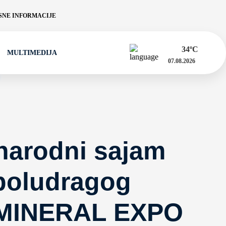
NE INFORMACIJE
34
ºC
MULTIMEDIJA
07.08.2026
narodni sajam
 poludragog
 MINERAL EXPO