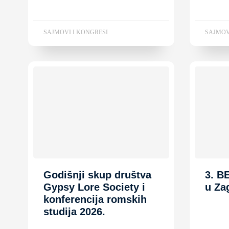
SAJMOVI I KONGRESI
SAJMOV
Godišnji skup društva
3. B
Gypsy Lore Society i
u Za
konferencija romskih
studija 2026.