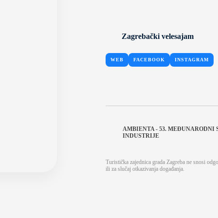
Zagrebački velesajam
WEB
FACEBOOK
INSTAGRAM
AMBIENTA - 53. MEĐUNARODNI
INDUSTRIJE
Turistička zajednica grada Zagreba ne snosi odg
ili za slučaj otkazivanja događanja.