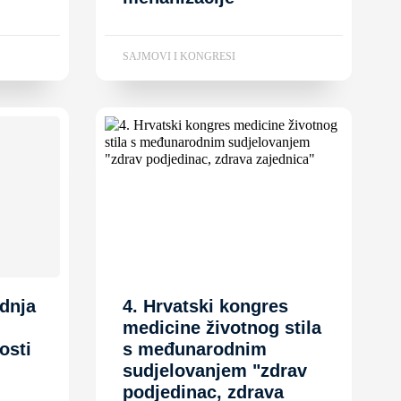
SAJMOVI I KONGRESI
dnja
4. Hrvatski kongres
medicine životnog stila
osti
s međunarodnim
sudjelovanjem "zdrav
podjedinac, zdrava