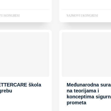
I I KONGRESI
SAJMOVI I KONGRESI
ETTERCARE škola
Međunarodna sura
grebu
na teorijama i
konceptima sigurn
prometa