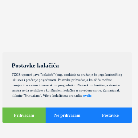
Postavke kolačića
TZGZ upotrebljava "kolačiće" (eng. cookies) za pružanje boljega korisničkog
iskustva i praćenje posjećenosti. Postavke prihvaćanja kolačića možete
namjestiti u vašem internetskom pregledniku. Nastavkom korištenja stranice
smatra se da se slažete s korištenjem kolačića u navedene svrhe. Za nastavak
kliknite "Prihvaćam". Više o kolačićima pronađite
ovdje
.
Prihvaćam
Ne prihvaćam
Postavke