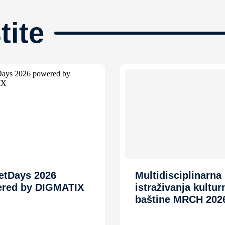
tite
etDays 2026
Multidisciplinarna
red by DIGMATIX
istraživanja kultur
baštine MRCH 202