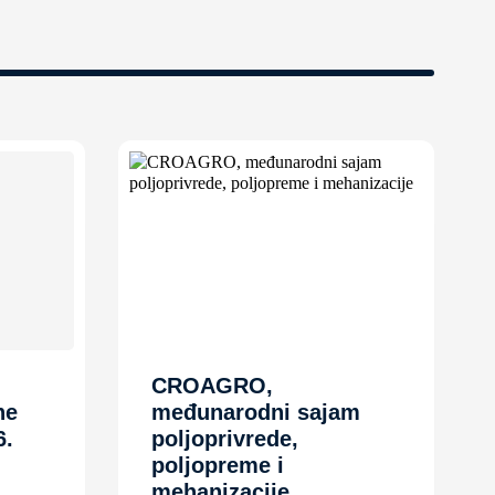
CROAGRO,
ne
međunarodni sajam
6.
poljoprivrede,
poljopreme i
mehanizacije