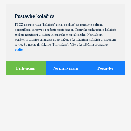
Postavke kolačića
TZGZ upotrebljava "kolačiće" (eng. cookies) za pružanje boljega
korisničkog iskustva i praćenje posjećenosti. Postavke prihvaćanja kolačića
možete namjestiti u vašem internetskom pregledniku. Nastavkom
korištenja stranice smatra se da se slažete s korištenjem kolačića u navedene
svrhe. Za nastavak kliknite "Prihvaćam". Više o kolačićima pronađite
ovdje
.
Prihvaćam
Ne prihvaćam
Postavke