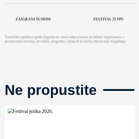
ZAIGRANI ŠUMOM
FESTIVAL 25 FPS
Turistička zajednica grada Zagreba ne snosi odgovornost za odluke organizatora o
promjenama termina, izvođača, programa, cijena ili za slučaj otkazivanja događanja.
Ne propustite