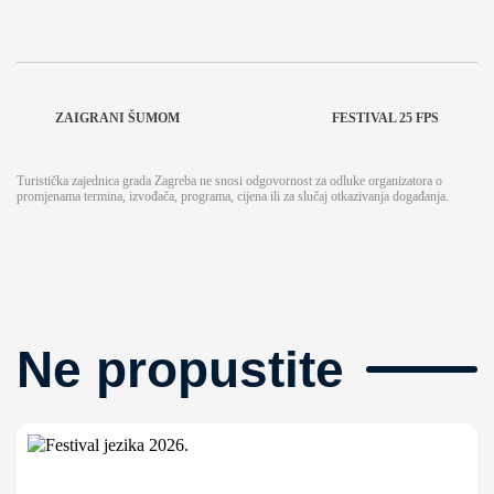
ZAIGRANI ŠUMOM
FESTIVAL 25 FPS
Turistička zajednica grada Zagreba ne snosi odgovornost za odluke organizatora o
promjenama termina, izvođača, programa, cijena ili za slučaj otkazivanja događanja.
Ne propustite