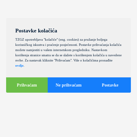
Postavke kolačića
TZGZ upotrebljava "kolačiće" (eng. cookies) za pružanje boljega
korisničkog iskustva i praćenje posjećenosti. Postavke prihvaćanja kolačića
možete namjestiti u vašem internetskom pregledniku. Nastavkom
korištenja stranice smatra se da se slažete s korištenjem kolačića u navedene
svrhe. Za nastavak kliknite "Prihvaćam". Više o kolačićima pronađite
ovdje
.
Prihvaćam
Ne prihvaćam
Postavke