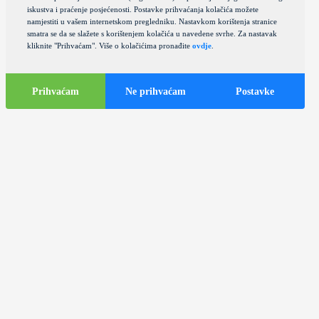
iskustva i praćenje posjećenosti. Postavke prihvaćanja kolačića možete
namjestiti u vašem internetskom pregledniku. Nastavkom korištenja stranice
smatra se da se slažete s korištenjem kolačića u navedene svrhe. Za nastavak
kliknite "Prihvaćam". Više o kolačićima pronađite
ovdje
.
Prihvaćam
Ne prihvaćam
Postavke
Turističke
informacije