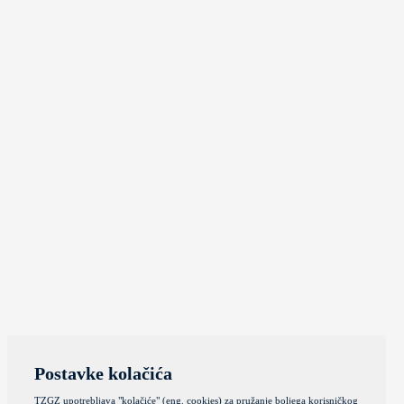
Postavke kolačića
TZGZ upotrebljava "kolačiće" (eng. cookies) za pružanje boljega korisničkog