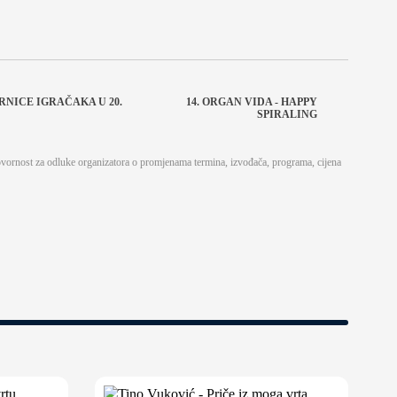
NICE IGRAČAKA U 20.
14. ORGAN VIDA - HAPPY
SPIRALING
ovornost za odluke organizatora o promjenama termina, izvođača, programa, cijena