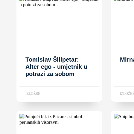
Tomislav Šilipetar:
Mirn
Alter ego - umjetnik u
potrazi za sobom
IZLOŽBE
IZLOŽB