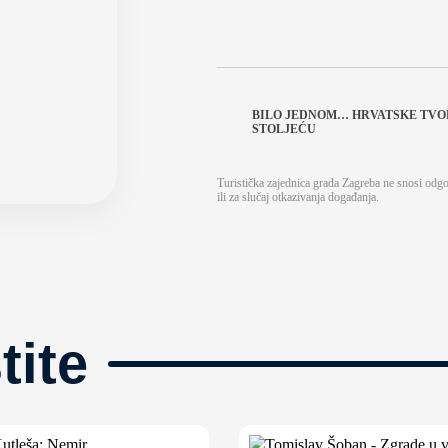
BILO JEDNOM… HRVATSKE TVOR
STOLJEĆU
Turistička zajednica grada Zagreba ne snosi odg
ili za slučaj otkazivanja događanja.
tite