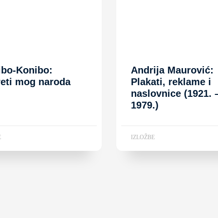
ibo-Konibo:
Andrija Maurović:
reti mog naroda
Plakati, reklame i
naslovnice (1921. 
1979.)
E
IZLOŽBE