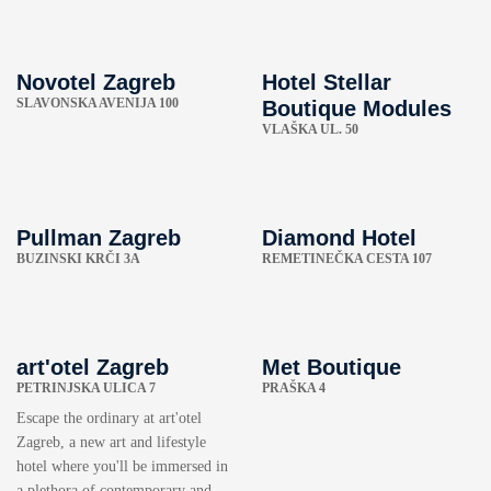
Novotel Zagreb
Hotel Stellar
SLAVONSKA AVENIJA 100
Boutique Modules
VLAŠKA UL. 50
Pullman Zagreb
Diamond Hotel
BUZINSKI KRČI 3A
REMETINEČKA CESTA 107
art'otel Zagreb
Met Boutique
PETRINJSKA ULICA 7
PRAŠKA 4
Escape the ordinary at art'otel
Zagreb, a new art and lifestyle
hotel where you'll be immersed in
a plethora of contemporary and