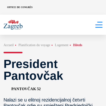
OFFICE DE CONGRÈS
Accueil
Planification du voyage
Logement
Hôtels
President
Pantovčak
PANTOVČAK 52
Nalazi se u elitnoj rezidencijalnoj četvrti
Pantovčak gdje su smješteni Predsjednički