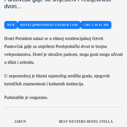
dvori...
WEB
HOTEL@PRESIDENT-ZAGREB.COM
+385 1 48 81 480
Hotel President nalazi se u elitnoj rezidencijalnoj četvrti
Pantovčak gdje su smješteni Predsjednički dvori te brojna
veleposlanstva. Hotel je okružen parkom, stoga gosti mogu uživati
u tišini i zelenilu.
U neposrednoj je blizini najstrožeg središta grada, njegovih
turističkih znamenitosti i kulturnih institucija.
Parkiralište je osigurano.
JARUN
BEST WESTERN HOTEL STELLA