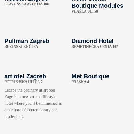
SLAVONSKA AVENIJA 100
Boutique Modules
VLAŠKA UL. 50
Pullman Zagreb
Diamond Hotel
BUZINSKI KRČI 3A
REMETINEČKA CESTA 107
art'otel Zagreb
Met Boutique
PETRINJSKA ULICA 7
PRAŠKA 4
Escape the ordinary at art'otel
Zagreb, a new art and lifestyle
hotel where you'll be immersed in
a plethora of contemporary and
modern art.