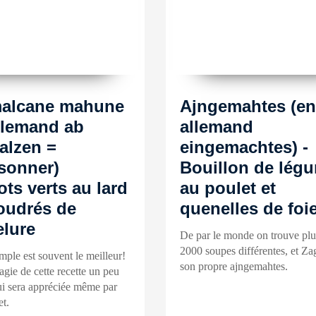
alcane mahune
Ajngemahtes (en
llemand ab
allemand
alzen =
eingemachtes) -
sonner)
Bouillon de lég
ots verts au lard
au poulet et
oudrés de
quenelles de foi
lure
De par le monde on trouve plu
2000 soupes différentes, et Za
mple est souvent le meilleur!
son propre ajngemahtes.
agie de cette recette un peu
ui sera appréciée même par
t.