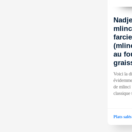
Nadje
mlinc
farcie
(mlin
au fo
grais
Voici la d
évidemme
de mlinci 
classique 
Plats salés