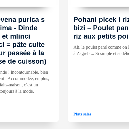
vena purica s
Pohani picek i ri
ima - Dinde
bizi – Poulet pan
 et mlinci
riz aux petits po
ci = pâte cuite
Ah, le poulet pané comme on 
ur passée à la
à Zagreb ... Si simple et si déli
se de cuisson)
inde ! Incontournable, bien
nt ! Accommodée, en plus,
faits-maison, c’est un
toujours à la mode.
Plats salés