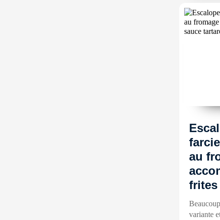
Esca
farci
au f
acco
frites
Beaucoup 
variante e