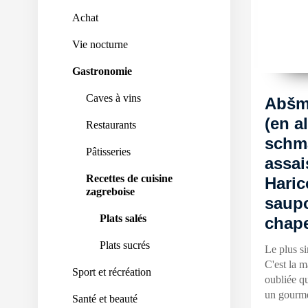
Achat
Vie nocturne
Gastronomie
Caves à vins
Abšm
(en a
Restaurants
schm
Pâtisseries
assai
Recettes de cuisine
Haric
zagreboise
saup
Plats salés
chape
Plats sucrés
Le plus si
C'est la m
Sport et récréation
oubliée q
un gourme
Santé et beauté