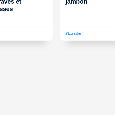
raves et
jambon
sses
Plats salés