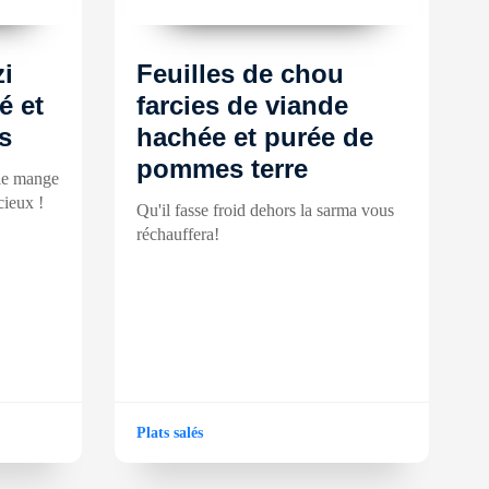
zi
Feuilles de chou
é et
farcies de viande
is
hachée et purée de
pommes terre
le mange
cieux !
Qu'il fasse froid dehors la sarma vous
réchauffera!
Plats salés