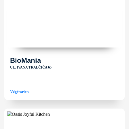
BioMania
UL. IVANA TKALČIĆA 65
Végétarien