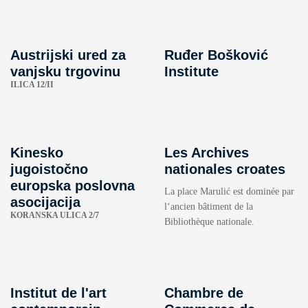
Austrijski ured za
Ruđer Bošković
vanjsku trgovinu
Institute
ILICA 12/II
Kinesko
Les Archives
jugoistočno
nationales croates
europska poslovna
La place Marulić est dominée par
asocijacija
l‘ancien bâtiment de la
KORANSKA ULICA 2/7
Bibliothèque nationale.
Institut de l'art
Chambre de