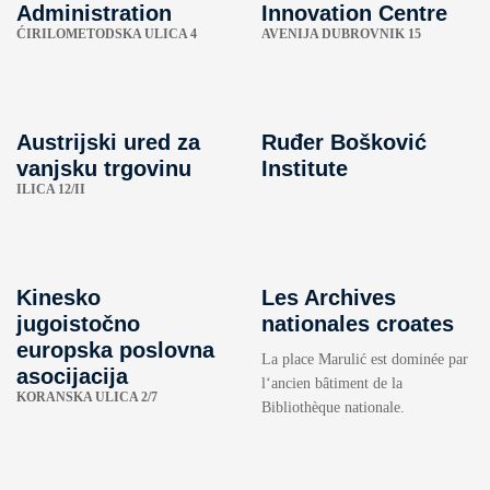
Administration
Innovation Centre
ĆIRILOMETODSKA ULICA 4
AVENIJA DUBROVNIK 15
Austrijski ured za
Ruđer Bošković
vanjsku trgovinu
Institute
ILICA 12/II
Kinesko
Les Archives
jugoistočno
nationales croates
europska poslovna
La place Marulić est dominée par
asocijacija
l‘ancien bâtiment de la
KORANSKA ULICA 2/7
Bibliothèque nationale.