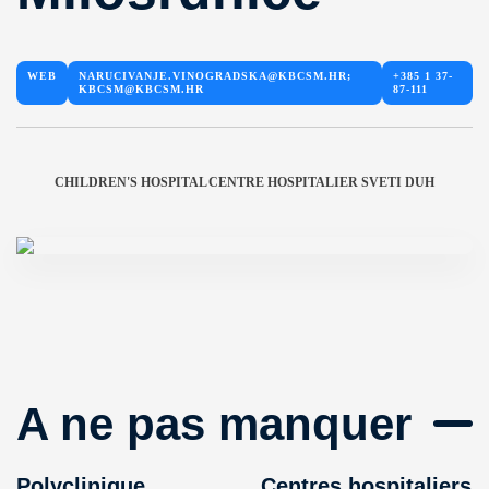
WEB
NARUCIVANJE.VINOGRADSKA@KBCSM.HR;
+385 1 37-
KBCSM@KBCSM.HR
87-111
CHILDREN'S HOSPITAL
CENTRE HOSPITALIER SVETI DUH
A ne pas manquer
Polyclinique
Centres hospitaliers