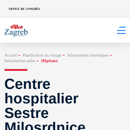
OFFICE DE CONGRÈS
Accueil
Planification du voyage
Informations touristiques
Informations utiles
Hôpitaux
Centre
hospitalier
Sestre
Milosrdnice